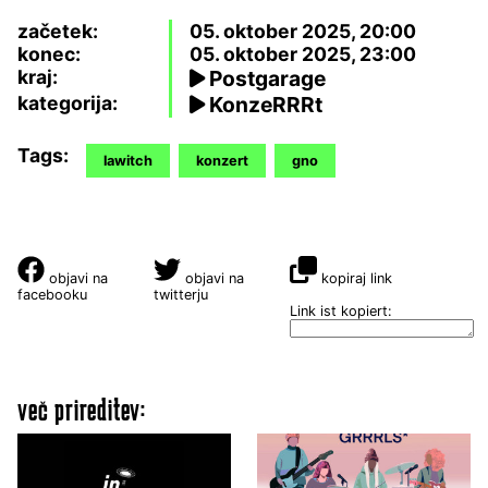
začetek:
05. oktober 2025, 20:00
konec:
05. oktober 2025, 23:00
kraj:
Postgarage
kategorija:
KonzeRRRt
Tags:
lawitch
konzert
gno
objavi na
objavi na
kopiraj link
facebooku
twitterju
Link ist kopiert:
več prireditev: