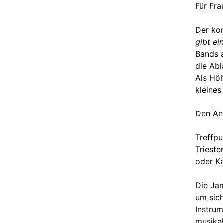
Für Fra
Der ko
gibt ei
Bands a
die Abl
Als Höh
kleines
Den An
Treffpu
Trieste
oder Ka
Die Jam
um sich
Instrum
musikal