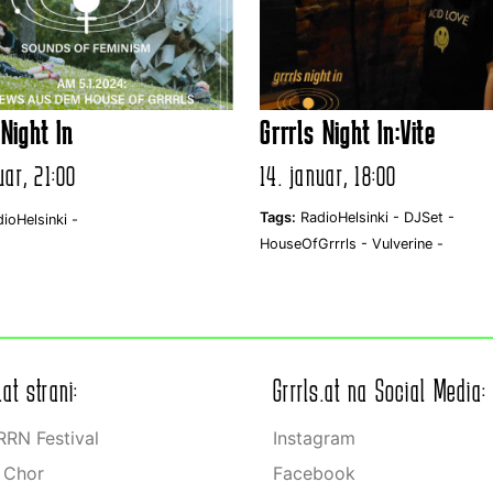
 Night In
Grrrls Night In:Vite
uar, 21:00
14. januar, 18:00
Tags:
RadioHelsinki -
DJSet -
ioHelsinki -
HouseOfGrrrls -
Vulverine -
.at strani:
Grrrls.at na Social Media:
RN Festival
Instagram
s Chor
Facebook