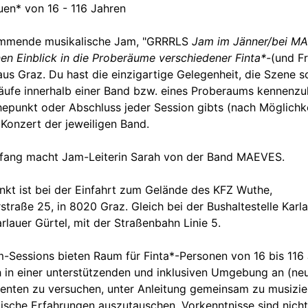
uen* von 16 - 116 Jahren
mmende musikalische Jam, "GRRRLS
Jam im Jänner/bei MA
nen Einblick in die Proberäume verschiedener Finta*-
(und Fr
us Graz. Du hast die einzigartige Gelegenheit, die Szene s
äufe innerhalb einer Band bzw. eines Proberaums kennenzu
epunkt oder Abschluss jeder Session gibts (nach Möglichke
 Konzert der jeweiligen Band.
fang macht Jam-Leiterin Sarah von der Band MAEVES.
nkt ist bei der Einfahrt zum Gelände des KFZ Wuthe,
rstraße 25, in 8020 Graz. Gleich bei der Bushaltestelle Karla
rlauer Gürtel, mit der Straßenbahn Linie 5.
-Sessions bieten Raum für Finta*-Personen von 16 bis 116 
 in einer unterstützenden und inklusiven Umgebung an (ne
enten zu versuchen, unter Anleitung gemeinsam zu musizie
ische Erfahrungen auszutauschen. Vorkenntnisse sind nicht