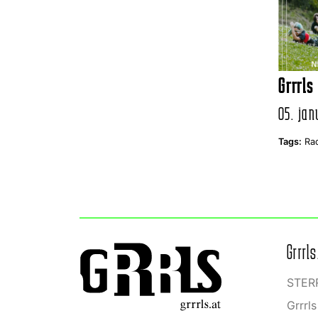
Grrrls
05. jan
Tags:
Rad
Grrrls
STERR
Grrrl