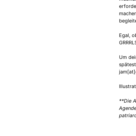
erforde
machen
begleit
Egal, o
GRRRLS
Um dein
spätest
jam[at]
Illustr
**Die A
Agende
patriar