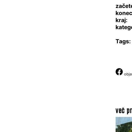
začet
konec
kraj:
katego
Tags:
obja
več pr