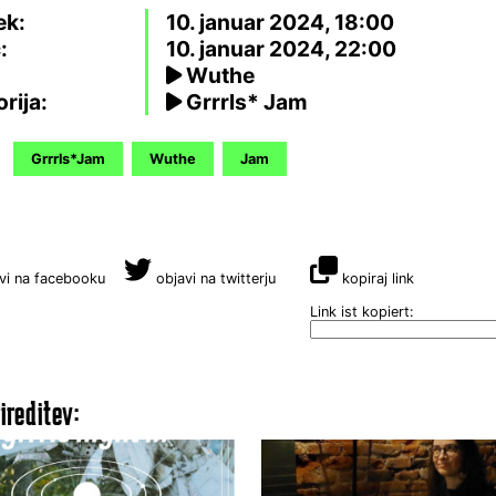
ek:
10. januar 2024, 18:00
:
10. januar 2024, 22:00
Wuthe
rija:
Grrrls* Jam
Grrrls*Jam
Wuthe
Jam
vi na facebooku
objavi na twitterju
kopiraj link
Link ist kopiert:
ireditev: