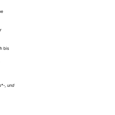
ne
r
h bis
!
s*-, und