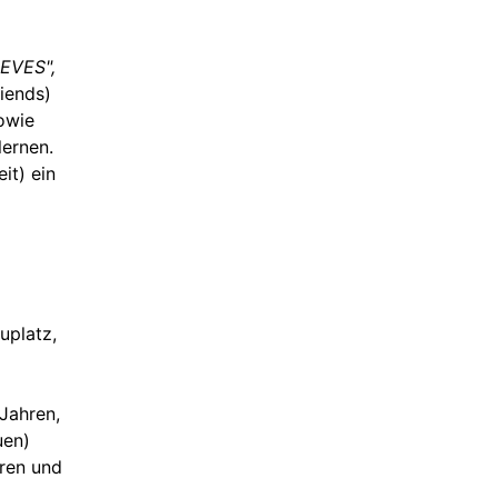
EVES",
iends)
owie
lernen.
it) ein
uplatz,
Jahren,
uen)
ren und