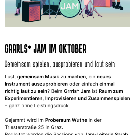
GRRRLS* JAM IM OKTOBER
Gemeinsam spielen, ausprobieren und laut sein!
Lust,
gemeinsam Musik
zu
machen
, ein
neues
Instrument auszuprobieren
oder einfach
einmal
richtig laut zu sein
? Beim
Grrrls* Jam
ist
Raum zum
Experimentieren, Improvisieren und Zusammenspielen
– ganz ohne Leistungsdruck.
Gejammt wird im
Proberaum Wuthe
in der
Triesterstraße 25 in Graz.
Begleitet werden die Sessions von
Jam-Leiterin Sarah
,