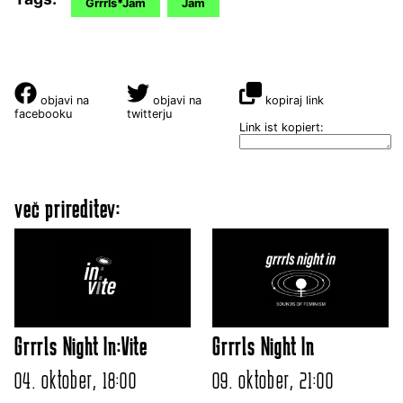
Grrrls*Jam
Jam
objavi na
objavi na
kopiraj link
facebooku
twitterju
Link ist kopiert:
več prireditev:
Grrrls Night In:Vite
Grrrls Night In
04. oktober, 18:00
09. oktober, 21:00