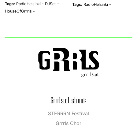
Tags:
RadioHelsinki -
DJSet -
Tags:
RadioHelsinki -
HouseOfGrrrls -
Grrrls.at strani:
STERRRN Festival
Grrrls Chor