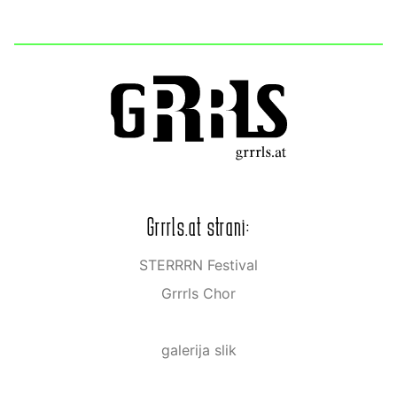
Grrrls.at strani:
STERRRN Festival
Grrrls Chor
galerija slik