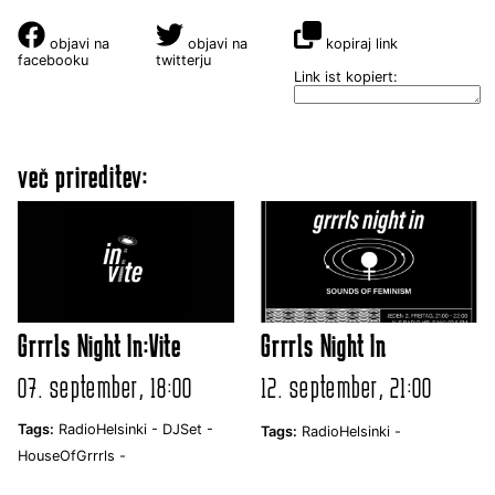
objavi na
objavi na
kopiraj link
facebooku
twitterju
Link ist kopiert:
več prireditev:
Grrrls Night In:Vite
Grrrls Night In
07. september, 18:00
12. september, 21:00
Tags:
RadioHelsinki -
DJSet -
Tags:
RadioHelsinki -
HouseOfGrrrls -