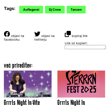
Tags:
Auflegerei
Dj Crew
Tanzen
objavi na
objavi na
kopiraj link
facebooku
twitterju
Link ist kopiert:
več prireditev:
Grrrls Night In:Vite
Grrrls Night In