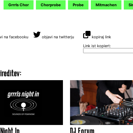
Grrrls Chor
Chorprobe
Probe
Mitmachen
Si
vi na facebooku
objavi na twitterju
kopiraj link
Link ist kopiert:
ireditev:
 Night In
DJ Forum