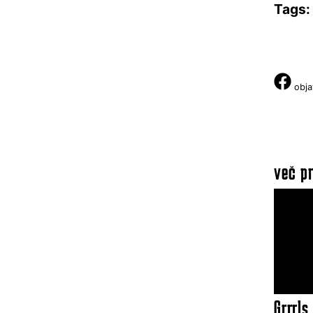
Tags:
obja
več pr
Grrrls