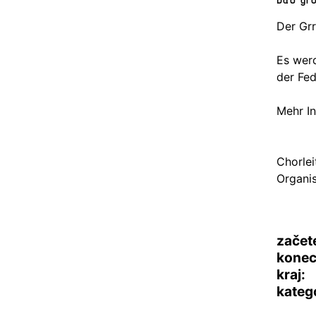
Der Grr
Es wer
der Fed
Mehr In
Chorlei
Organis
začet
konec
kraj:
katego