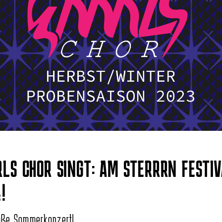
RLS CHOR SINGT: AM STERRRN FESTI
!
oße Sommerkonzert!