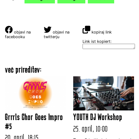
objavi na
objavi na
kopiraj link
facebooku
twitterju
Link ist kopiert:
več prireditev:
Grrrls Chor Goes Impro
YOUTH DJ Workshop
#5
25. april, 10:00
20. april, 18:15