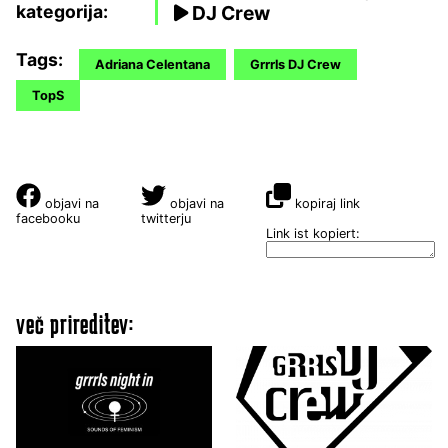
kategorija:
DJ Crew
Tags:
Adriana Celentana
Grrrls DJ Crew
TopS
objavi na
objavi na
kopiraj link
facebooku
twitterju
Link ist kopiert:
več prireditev: