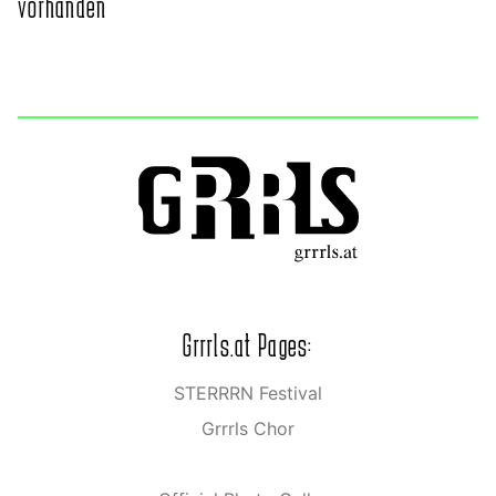
vorhanden
Grrrls.at Pages:
STERRRN Festival
Grrrls Chor