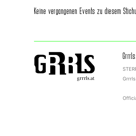
Keine vergangenen Events zu diesem Stich
Grrrl
STERR
Grrrl
Offic