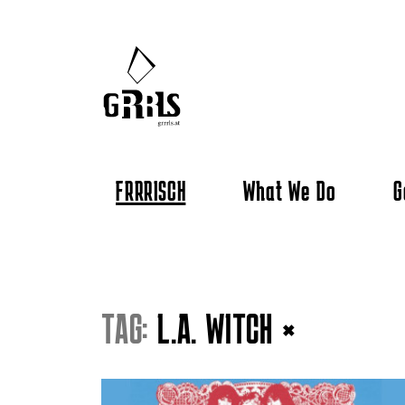
FRRRISCH
What We Do
G
TAG:
L.A. WITCH
×