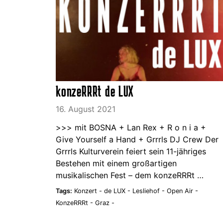
konzeRRRt de LUX
16. August 2021
>>> mit BOSNA + Lan Rex + R o n i a +
Give Yourself a Hand + Grrrls DJ Crew Der
Grrrls Kulturverein feiert sein 11-jähriges
Bestehen mit einem großartigen
musikalischen Fest – dem konzeRRRt …
Tags:
Konzert -
de LUX -
Lesliehof -
Open Air -
KonzeRRRt -
Graz -