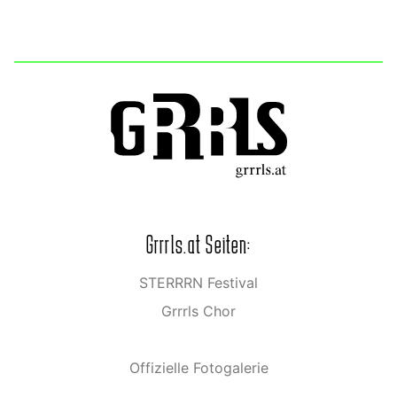
Grrrls.at Seiten:
STERRRN Festival
Grrrls Chor
Offizielle Fotogalerie