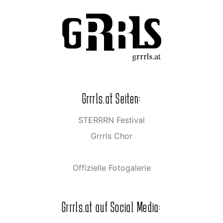
Grrrls.at Seiten:
STERRRN Festival
Grrrls Chor
Offizielle Fotogalerie
Grrrls.at auf Social Media: