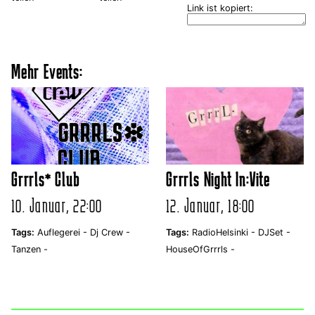
Link ist kopiert:
Mehr Events:
Grrrls* Club
Grrrls Night In:Vite
10. Januar, 22:00
12. Januar, 18:00
Tags:
Auflegerei -
Dj Crew -
Tags:
RadioHelsinki -
DJSet -
Tanzen -
HouseOfGrrrls -