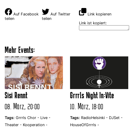
Auf Facebook
Auf Twitter
Link kopieren
teilen
teilen
Link ist kopiert:
Mehr Events:
Sisi Rennt
Grrrls Night In:Vite
08. März, 20:00
10. März, 18:00
Tags:
Grrrls Chor -
Live -
Tags:
RadioHelsinki -
DJSet -
Theater -
Kooperation -
HouseOfGrrrls -