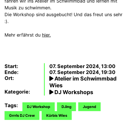
fahren wir ins Atelier im Schwimmbad und lernen mit
Musik zu schwimmen.
Die Workshop sind ausgebucht! Und das freut uns sehr
:).
Mehr erfährst du
hier.
Start:
07. September 2024, 13:00
Ende:
07. September 2024, 19:30
Ort:
Atelier im Schwimmbad
Wies
Kategorie:
DJ Workshops
Tags:
DJ Workshop
DJing
Jugend
Grrrls DJ Crew
Kürbis Wies