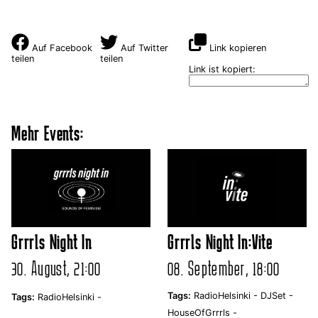
Auf Facebook
Auf Twitter
Link kopieren
teilen
teilen
Link ist kopiert:
Mehr Events:
Grrrls Night In
Grrrls Night In:Vite
30. August, 21:00
08. September, 18:00
Tags:
RadioHelsinki -
DJSet -
Tags:
RadioHelsinki -
HouseOfGrrrls -