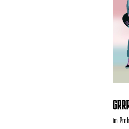
GRR
im Pro