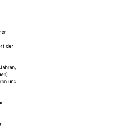
ner
rt der
Jahren,
uen)
ren und
ne
r