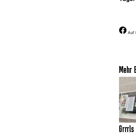
Auf 
Mehr E
Grrrls 