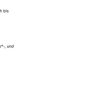
h bis
!
s*-, und