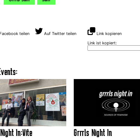
Facebook teilen
Auf Twitter teilen
Link kopieren
Link ist kopiert:
vents:
Night In:Vite
Grrrls Night In