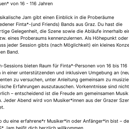
uen* von 16 - 116 Jahren
sikalische Jam
gibt einen Einblick in die Proberäume
edener Finta*-(und Friends) Bands aus Graz. Du hast die
rtige Gelegenheit, die Szene sowie die Abläufe innerhalb ei
zw. eines Proberaums kennenzulernen. Als Höhepunkt oder
ss jeder Session gibts (nach Möglichkeit) ein kleines Konze
gen Band.
-Sessions bieten Raum für Finta*-Personen von 16 bis 116 
 in einer unterstützenden und inklusiven Umgebung an (ne
enten zu versuchen, unter Anleitung gemeinsam zu musizie
ische Erfahrungen auszutauschen. Vorkenntnisse sind nicht
rlich – entscheidend ist die Freude am gemeinsamen Musik
. Jeder Abend wird von Musiker*innen aus der Grazer Sze
et.
b du eine erfahrene*r Musiker*in oder Anfänger*in bist – de
* Jam heißt dich herzlich willkommen.