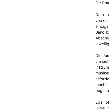
Für Fra
Der mu
verschi
einziga
Band b
Abschlu
jeweili
Die Jam
um sich
Instrum
musikal
erforde
machen
begleit
Egal, o
GRRRLS