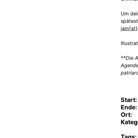
Um dein
spätest
jam[at]
Illustr
**Die A
Agende
patriar
Start:
Ende:
Ort:
Kateg
Tags: