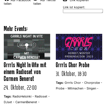
Auf Facebook
Auf Twitter
Link kopieren
teilen
teilen
Link ist kopiert:
Mehr Events:
Grrrls Night In:Vite mit
Grrrls Chor Probe
einem Radioset von
31. Oktober, 18:30
Carmen Benerat
Tags:
Grrrls Chor -
Chorprobe -
24. Oktober, 22:00
Probe -
Mitmachen -
Singen -
Tags:
RadioHelsinki -
Radioset -
DJset -
CarmenBeneret -