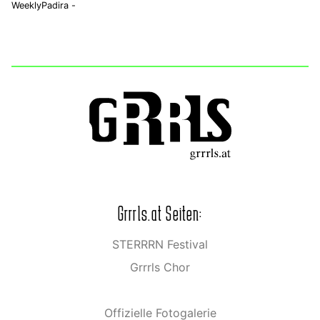
WeeklyPadira -
Grrrls.at Seiten:
STERRRN Festival
Grrrls Chor
Offizielle Fotogalerie