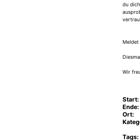
du dich
auspro
vertra
Meldet 
Diesmal
Wir fre
Start:
Ende:
Ort:
Kateg
Tags: