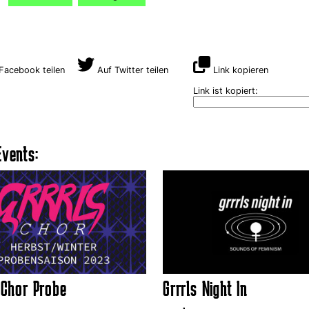
Facebook teilen
Auf Twitter teilen
Link kopieren
Link ist kopiert:
vents:
 Chor Probe
Grrrls Night In