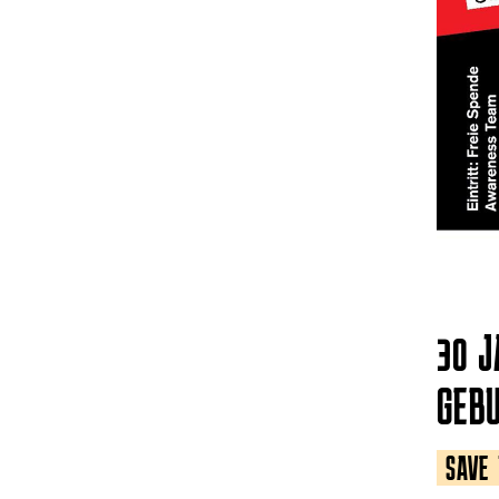
30 J
EBU
SAVE 