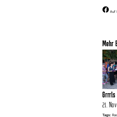
Auf 
Mehr E
Grrrls
21. Nov
Tags:
Rad