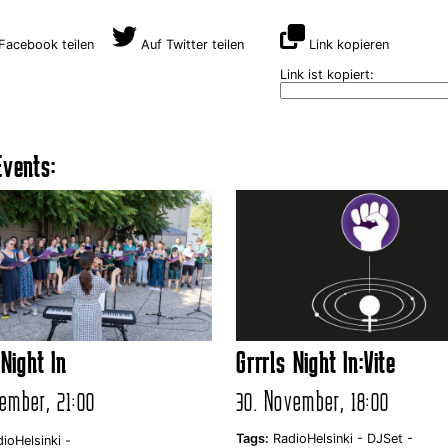
Facebook teilen
Auf Twitter teilen
Link kopieren
Link ist kopiert:
vents:
 Night In
Grrrls Night In:Vite
ember, 21:00
30. November, 18:00
Tags:
RadioHelsinki -
DJSet -
ioHelsinki -