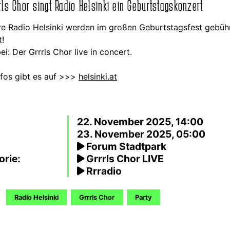
rls Chor singt Radio Helsinki ein Geburtstagskonzert
re Radio Helsinki werden im großen Geburtstagsfest gebüh
t!
ei: Der Grrrls Chor live in concert.
nfos gibt es auf >>>
helsinki.at
22. November 2025, 14:00
23. November 2025, 05:00
Forum Stadtpark
orie:
Grrrls Chor LIVE
Rrradio
Radio Helsinki
Grrrls Chor
Party