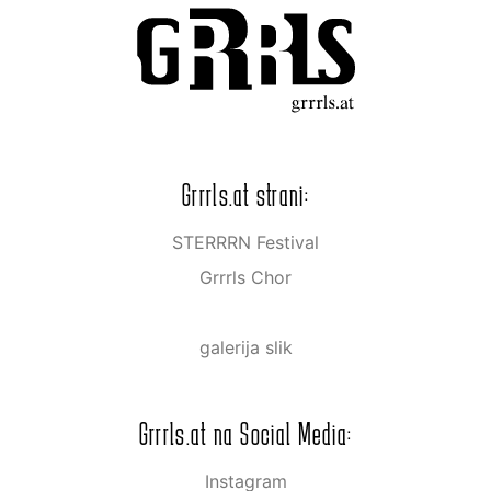
Grrrls.at strani:
STERRRN Festival
Grrrls Chor
galerija slik
Grrrls.at na Social Media:
Instagram