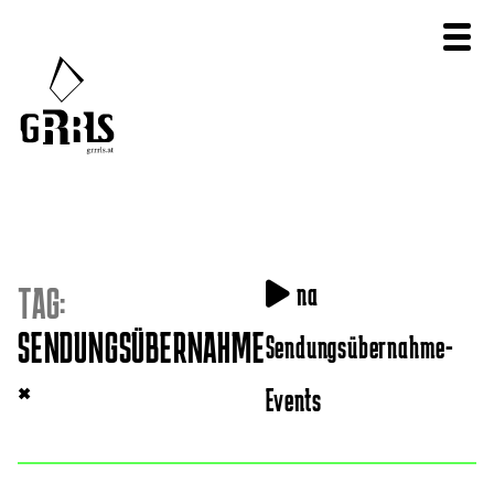
na
TAG:
SENDUNGSÜBERNAHME
Sendungsübernahme-
×
Events