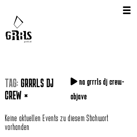
TAG:
GRRRLS DJ
na grrrls dj crew-
CREW
×
objave
Keine aktuellen Events zu diesem Stichwort
vorhanden