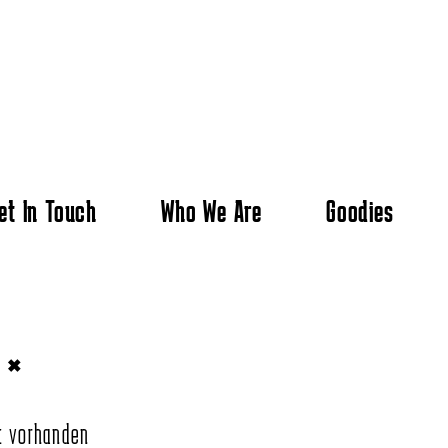
et In Touch
Who We Are
Goodies
T
×
t vorhanden