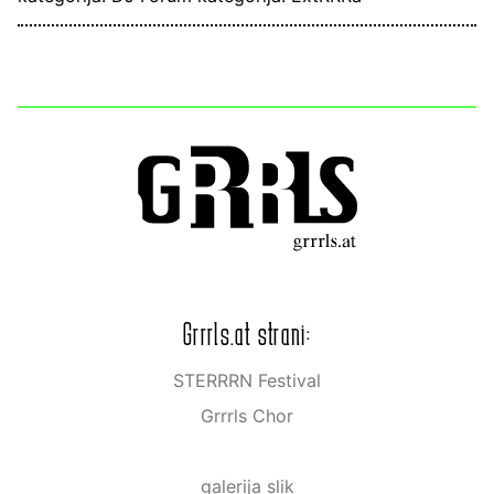
Grrrls.at strani:
STERRRN Festival
Grrrls Chor
galerija slik