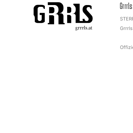
Grrrls
STERR
Grrrl
Offizi