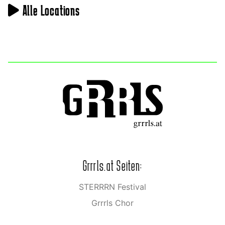
Alle Locations
Grrrls.at Seiten:
STERRRN Festival
Grrrls Chor