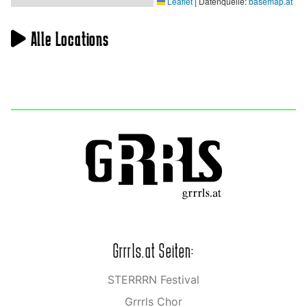
Leaflet
|
Datenquelle:
basemap.at
Alle Locations
Grrrls.at Seiten:
STERRRN Festival
Grrrls Chor