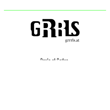
Grrrls.at Seiten:
STERRRN Festival
Grrrls Chor
Offizielle Fotogalerie