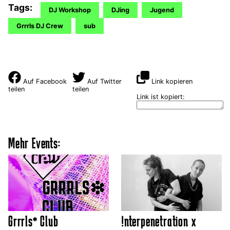
Tags:
DJ Workshop
DJing
Jugend
Grrrls DJ Crew
sub
Auf Facebook
Auf Twitter
Link kopieren
teilen
teilen
Link ist kopiert:
Mehr Events:
Grrrls* Club
!nterpenetration x