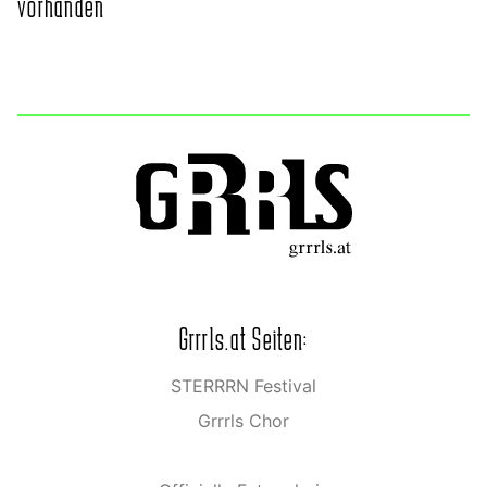
vorhanden
Grrrls.at Seiten:
STERRRN Festival
Grrrls Chor