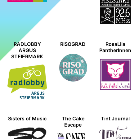
RADLOBBY
RISOGRAD
RosaLila
ARGUS
PantherInnen
STEIERMARK
Sisters of Music
The Cake
Tint Journal
Escape