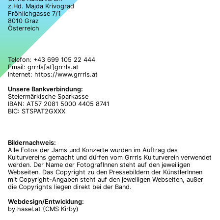
z.Hd. Majda Krivograd
Fröhlichgasse 7/1
8010 Graz
Österreich
Telefon:
+43 699 105 22 444
Email: grrrls[at]grrrls.at
Internet: https://www.grrrls.at
Unsere Bankverbindung:
Steiermärkische Sparkasse
IBAN: AT57 2081 5000 4405 8741
BIC: STSPAT2GXXX
Bildernachweis:
Alle Fotos der Jams und Konzerte wurden im Auftrag des
Kulturvereins gemacht und dürfen vom Grrrls Kulturverein verwendet
werden. Der Name der FotografInnen steht auf den jeweiligen
Webseiten. Das Copyright zu den Pressebildern der KünstlerInnen
mit Copyright-Angaben steht auf den jeweiligen Webseiten, außer
die Copyrights liegen direkt bei der Band.
Webdesign/Entwicklung:
by
hasel.at
(CMS Kirby)