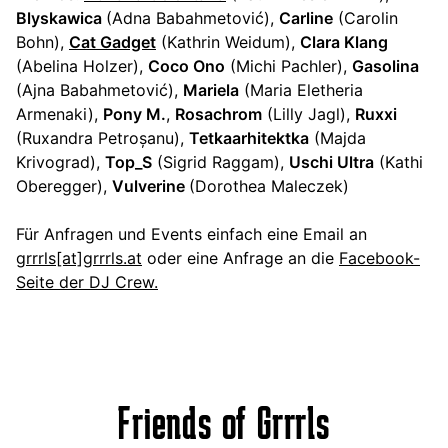
Blyskawica
(Adna Babahmetović),
Carline
(Carolin
Bohn),
Cat Gadget
(Kathrin Weidum),
Clara Klang
(Abelina Holzer),
Coco Ono
(Michi Pachler),
Gasolina
(Ajna Babahmetović),
Mariela
(Maria Eletheria
Armenaki),
Pony M.
,
Rosachrom
(Lilly Jagl),
Ruxxi
(Ruxandra Petroșanu),
Tetkaarhitektka
(Majda
Krivograd),
Top_S
(Sigrid Raggam),
Uschi Ultra
(Kathi
Oberegger),
Vulverine
(Dorothea Maleczek)
Für Anfragen und Events einfach eine Email an
grrrls[at]grrrls.at
oder eine Anfrage an die
Facebook-
Seite der DJ Crew.
Friends of Grrrls