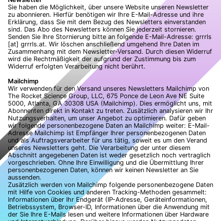
Sie haben die Möglichkeit, über unsere Website unseren Newsletter
zu abonnieren. Hierfür benötigen wir Ihre E-Mail-Adresse und ihre
Erklärung, dass Sie mit dem Bezug des Newsletters einverstanden
sind. Das Abo des Newsletters können Sie jederzeit stornieren.
Senden Sie Ihre Stornierung bitte an folgende E-Mail-Adresse: grrrls
[at] grrrls.at. Wir löschen anschließend umgehend Ihre Daten im
Zusammenhang mit dem Newsletter-Versand. Durch diesen Widerruf
wird die Rechtmäßigkeit der aufgrund der Zustimmung bis zum
Widerruf erfolgten Verarbeitung nicht berührt.
Mailchimp
Wir verwenden für den Versand unseres Newsletters Mailchimp von
The Rocket Science Group, LLC, 675 Ponce de Leon Ave NE Suite
5000, Atlanta, GA 30308 USA (Mailchimp). Dies ermöglicht uns, mit
Abonnenten direkt in Kontakt zu treten. Zusätzlich analysieren wir Ihr
Nutzungsverhalten, um unser Angebot zu optimieren. Dafür geben
wir folgende personenbezogene Daten an Mailchimp weiter: E-Mail-
Adresse Mailchimp ist Empfänger Ihrer personenbezogenen Daten
und als Auftragsverarbeiter für uns tätig, soweit es um den Verand
unseres Newsletters geht. Die Verarbeitung der unter diesem
Abschnitt angegebenen Daten ist weder gesetzlich noch vertraglich
vorgeschrieben. Ohne Ihre Einwilligung und die Übermittlung Ihrer
personenbezogenen Daten, können wir keinen Newsletter an Sie
aussenden.
Zusätzlich werden von Mailchimp folgende personenbezogene Daten
mit Hilfe von Cookies und anderen Tracking-Methoden gesammelt:
Informationen über Ihr Endgerät (IP-Adresse, Geräteinformationen,
Betriebssystem, Browser-ID, Informationen über die Anwendung mit
der Sie Ihre E-Mails lesen und weitere Informationen über Hardware